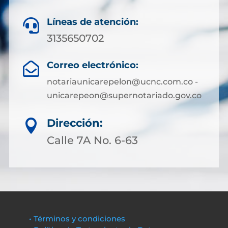
Líneas de atención:

3135650702
Correo electrónico:

notariaunicarepelon@ucnc.com.co -
unicarepeon@supernotariado.gov.co
Dirección:

Calle 7A No. 6-63
• Términos y condiciones