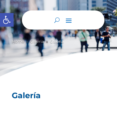
Abrir barra de herramientas
Home
Galeria
Galería
9
9
Galería