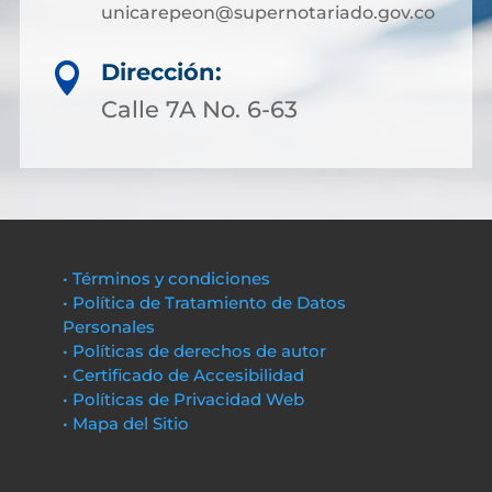
unicarepeon@supernotariado.gov.co
Dirección:

Calle 7A No. 6-63
• Términos y condiciones
• Política de Tratamiento de Datos
Personales
• Políticas de derechos de autor
• Certificado de Accesibilidad
• Políticas de Privacidad Web
• Mapa del Sitio