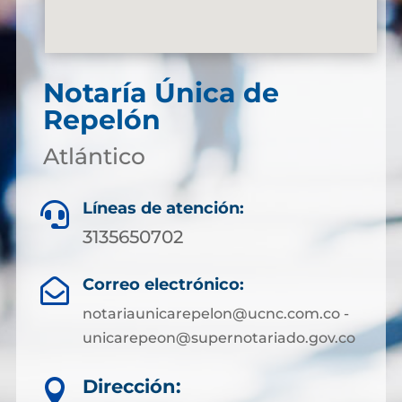
Notaría Única de
Repelón
Atlántico
Líneas de atención:

3135650702
Correo electrónico:

notariaunicarepelon@ucnc.com.co -
unicarepeon@supernotariado.gov.co
Dirección:
