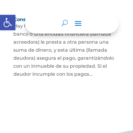
Abrir barra de herramientas
Constitución de hipoteca
Hay hipoteca cuando una persona, o un
banco o una entidad financiera (llamada
acreedora) le presta a otra persona una
suma de dinero, y esta última (llamada
deudora) asegura el pago, garantizándolo
con un inmueble de su propiedad. Si el
deudor incumple con los pagos...