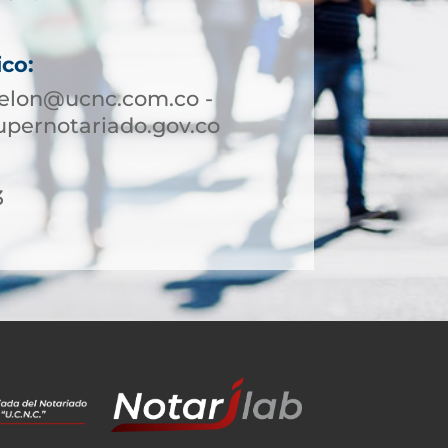
ico:
pelon@ucnc.com.co -
pernotariado.gov.co
3