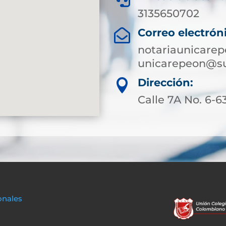
3135650702
Correo electrón

notariaunicare
unicarepeon@su
Dirección:

Calle 7A No. 6-6
onales