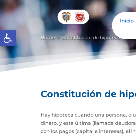
Inicio
Abrir barra de herramientas
Home
Constitución de hipoteca
Con
9
9
Constitución de hi
Hay hipoteca cuando una persona, o un
dinero, y esta última (llamada deudor
con los pagos (capital e intereses), e