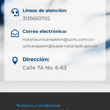
Líneas de atención:

3135650702
Correo electrónico:

notariaunicarepelon@ucnc.com.co -
unicarepeon@supernotariado.gov.co
Dirección:

Calle 7A No. 6-63
• Términos y condiciones