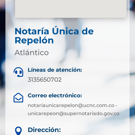
Notaría Única de
Repelón
Atlántico
Líneas de atención:

3135650702
Correo electrónico:

notariaunicarepelon@ucnc.com.co -
unicarepeon@supernotariado.gov.co
Dirección:
