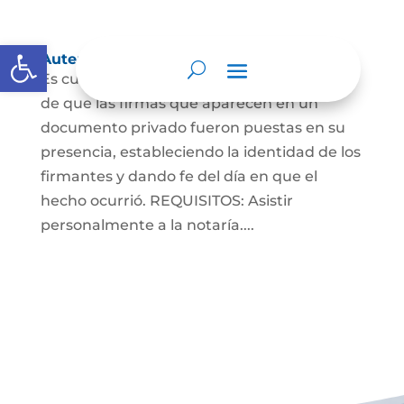
Abrir barra de herramientas
Autenticaciones
Es cuando el notario da testimonio escrito
de que las firmas que aparecen en un
documento privado fueron puestas en su
presencia, estableciendo la identidad de los
firmantes y dando fe del día en que el
hecho ocurrió. REQUISITOS: Asistir
personalmente a la notaría....