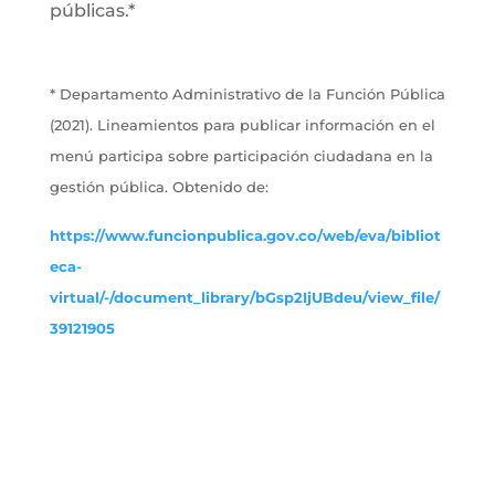
públicas.*
* Departamento Administrativo de la Función Pública
(2021). Lineamientos para publicar información en el
menú participa sobre participación ciudadana en la
gestión pública. Obtenido de:
https://www.funcionpublica.gov.co/web/eva/bibliot
eca-
virtual/-/document_library/bGsp2IjUBdeu/view_file/
39121905