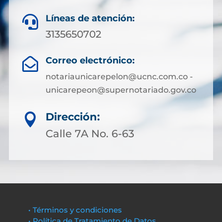
Líneas de atención:

3135650702
Correo electrónico:

notariaunicarepelon@ucnc.com.co -
unicarepeon@supernotariado.gov.co
Dirección:

Calle 7A No. 6-63
• Términos y condiciones
• Política de Tratamiento de Datos