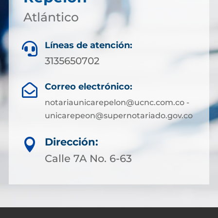
Atlántico
Líneas de atención:

3135650702
Correo electrónico:

notariaunicarepelon@ucnc.com.co -
unicarepeon@supernotariado.gov.co
Dirección:

Calle 7A No. 6-63