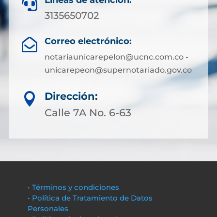
Líneas de atención:

3135650702
Correo electrónico:

notariaunicarepelon@ucnc.com.co -
unicarepeon@supernotariado.gov.co
Dirección:

Calle 7A No. 6-63
• Términos y condiciones
• Política de Tratamiento de Datos
Personales