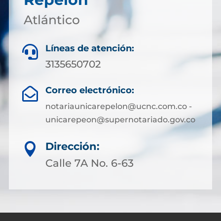
Atlántico
Líneas de atención:

3135650702
Correo electrónico:

notariaunicarepelon@ucnc.com.co -
unicarepeon@supernotariado.gov.co
Dirección:

Calle 7A No. 6-63