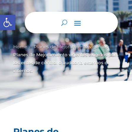
Abrir barra de herramientas
Home
Planes de Mejoramiento vigentes
9
9
Planes de Mejoramiento vigentes exigidos por
los entes de control o auditoría externos o
internos.
Planes de