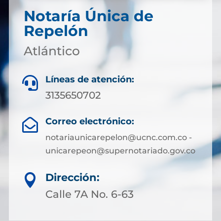
Notaría Única de
Repelón
Atlántico
Líneas de atención:

3135650702
Correo electrónico:

notariaunicarepelon@ucnc.com.co -
unicarepeon@supernotariado.gov.co
Dirección:

Calle 7A No. 6-63